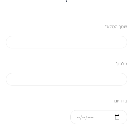
*שמך המלא
*טלפון
בחר יום